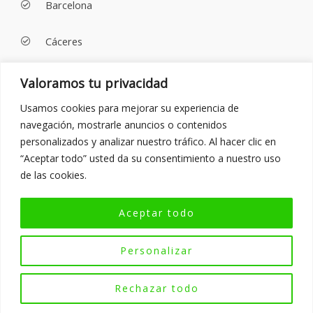
Barcelona
Cáceres
Pontevedra
Valoramos tu privacidad
Usamos cookies para mejorar su experiencia de
En estos lugares, puedes encontrar campos adaptados
navegación, mostrarle anuncios o contenidos
para jugar al FootGolf, con hoyos de diferentes
personalizados y analizar nuestro tráfico. Al hacer clic en
dificultades para desafiarte a ti mismo y a tus amigos.
“Aceptar todo” usted da su consentimiento a nuestro uso
de las cookies.
Aceptar todo
Personalizar
¿Por qué practicar
Rechazar todo
FootGolf?